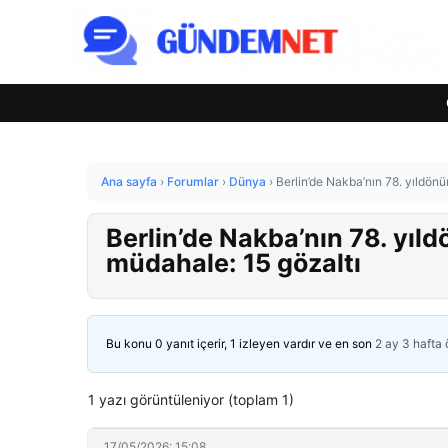
Ana sayfa
›
Forumlar
›
Dünya
›
Berlin’de Nakba’nın 78. yıldön
Berlin’de Nakba’nın 78. yı
müdahale: 15 gözaltı
Bu konu 0 yanıt içerir, 1 izleyen vardır ve en son
2 ay 3 hafta
1 yazı görüntüleniyor (toplam 1)
17/05/2026: 15:08