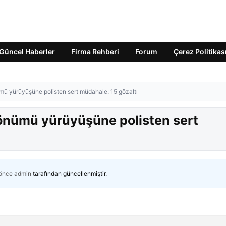
Güncel Haberler
Firma Rehberi
Forum
Çerez Politikas
ümü yürüyüşüne polisten sert müdahale: 15 gözaltı
ldönümü yürüyüşüne polisten sert
 önce
admin
tarafından güncellenmiştir.