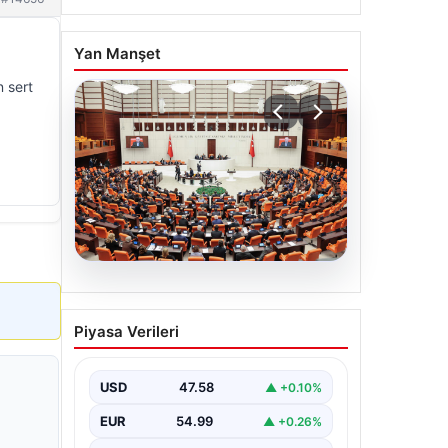
Yan Manşet
 sert
04.08.2026
CANLI | Hapoel Beer
Piyasa Verileri
Sheva – Kızıl Yıldız Canlı
Maç Anlatımı
USD
47.58
▲ +0.10%
EUR
54.99
▲ +0.26%
ALTIN
6510.4
▲ +4.48%