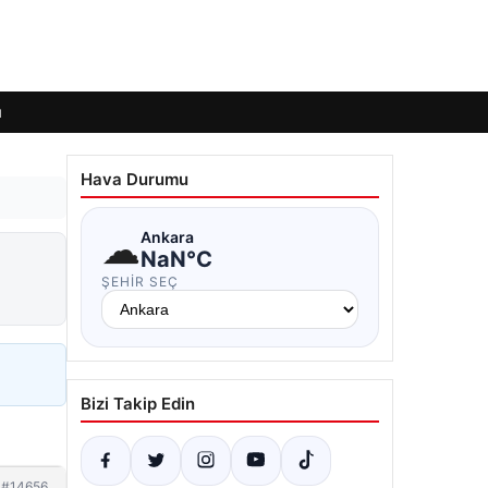
ı
Hava Durumu
☁
Ankara
NaN°C
ŞEHIR SEÇ
Bizi Takip Edin
#14656