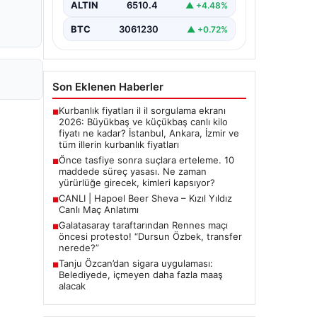
BTC
3061230
▲ +0.72%
Son Eklenen Haberler
Kurbanlık fiyatları il il sorgulama ekranı
■
2026: Büyükbaş ve küçükbaş canlı kilo
fiyatı ne kadar? İstanbul, Ankara, İzmir ve
tüm illerin kurbanlık fiyatları
Önce tasfiye sonra suçlara erteleme. 10
■
maddede süreç yasası. Ne zaman
yürürlüğe girecek, kimleri kapsıyor?
CANLI | Hapoel Beer Sheva – Kızıl Yıldız
■
Canlı Maç Anlatımı
Galatasaray taraftarından Rennes maçı
■
öncesi protesto! “Dursun Özbek, transfer
nerede?”
Tanju Özcan’dan sigara uygulaması:
■
Belediyede, içmeyen daha fazla maaş
alacak
Güncel