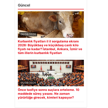
06/08/2026
Kurbanlık fiyatları il il sorgulama ekranı
2026: Büyükbaş ve küçükbaş canlı kilo
fiyatı ne kadar? İstanbul, Ankara, İzmir ve
tüm illerin kurbanlık fiyatları
05/08/2026
Önce tasfiye sonra suçlara erteleme. 10
maddede süreç yasası. Ne zaman
yürürlüğe girecek, kimleri kapsıyor?