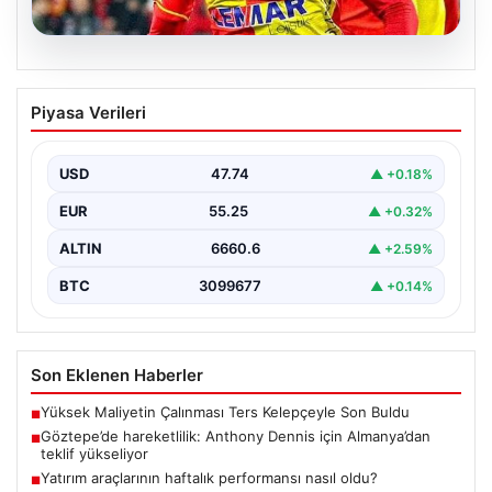
07.08.2026
Göztepe’de hareketlilik: Anthony
Piyasa Verileri
Dennis için Almanya’dan teklif
yükseliyor
USD
47.74
▲ +0.18%
Süper Lig temsilcisi Göztepe'nin orta sahasında görev
yapan Nijeryalı genç oyuncu Anthony Dennis, Alman…
EUR
55.25
▲ +0.32%
ALTIN
6660.6
▲ +2.59%
BTC
3099677
▲ +0.14%
Son Eklenen Haberler
Yüksek Maliyetin Çalınması Ters Kelepçeyle Son Buldu
■
Göztepe’de hareketlilik: Anthony Dennis için Almanya’dan
■
teklif yükseliyor
Yatırım araçlarının haftalık performansı nasıl oldu?
■