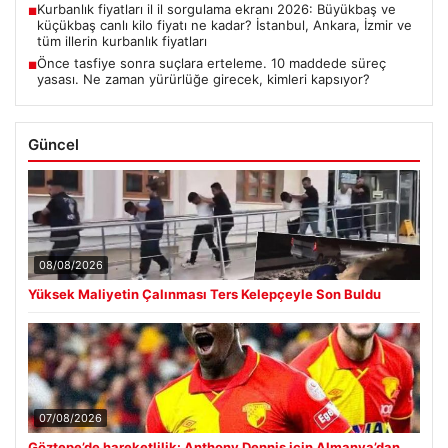
Kurbanlık fiyatları il il sorgulama ekranı 2026: Büyükbaş ve
■
küçükbaş canlı kilo fiyatı ne kadar? İstanbul, Ankara, İzmir ve
tüm illerin kurbanlık fiyatları
Önce tasfiye sonra suçlara erteleme. 10 maddede süreç
■
yasası. Ne zaman yürürlüğe girecek, kimleri kapsıyor?
Güncel
08/08/2026
Yüksek Maliyetin Çalınması Ters Kelepçeyle Son Buldu
07/08/2026
Göztepe’de hareketlilik: Anthony Dennis için Almanya’dan