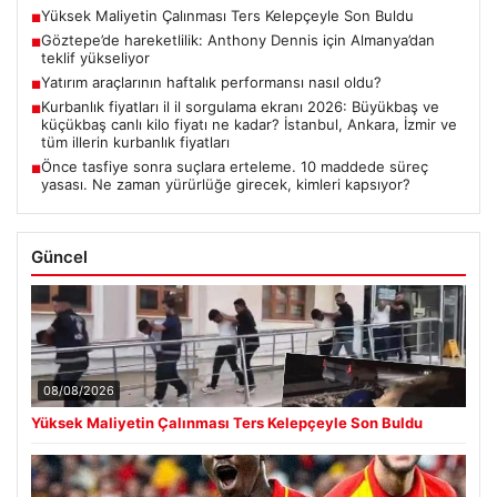
Yüksek Maliyetin Çalınması Ters Kelepçeyle Son Buldu
■
Göztepe’de hareketlilik: Anthony Dennis için Almanya’dan
■
teklif yükseliyor
Yatırım araçlarının haftalık performansı nasıl oldu?
■
Kurbanlık fiyatları il il sorgulama ekranı 2026: Büyükbaş ve
■
küçükbaş canlı kilo fiyatı ne kadar? İstanbul, Ankara, İzmir ve
tüm illerin kurbanlık fiyatları
Önce tasfiye sonra suçlara erteleme. 10 maddede süreç
■
yasası. Ne zaman yürürlüğe girecek, kimleri kapsıyor?
Güncel
08/08/2026
Yüksek Maliyetin Çalınması Ters Kelepçeyle Son Buldu