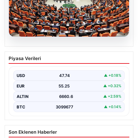
05.08.2026
Önce tasfiye sonra suçlara erteleme. 10
Piyasa Verileri
maddede süreç yasası. Ne zaman
yürürlüğe girecek, kimleri kapsıyor?
USD
47.74
▲ +0.18%
EUR
55.25
▲ +0.32%
ALTIN
6660.6
▲ +2.59%
BTC
3099677
▲ +0.14%
Son Eklenen Haberler