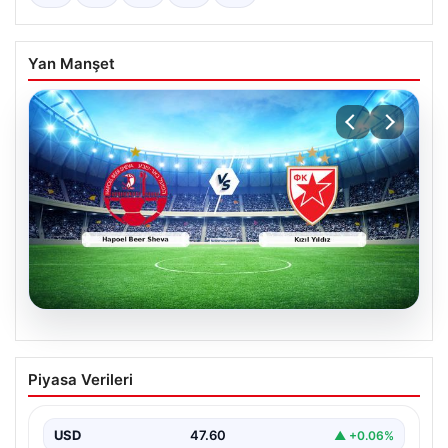
Yan Manşet
04.08.2026
CANLI | Hapoel Beer Sheva – Kızıl Yıldız
Piyasa Verileri
Canlı Maç Anlatımı
USD
47.60
▲ +0.06%