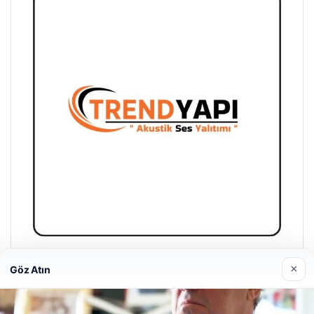
Trend Yapı Akustik
×
Göz Atın
18/04/2026