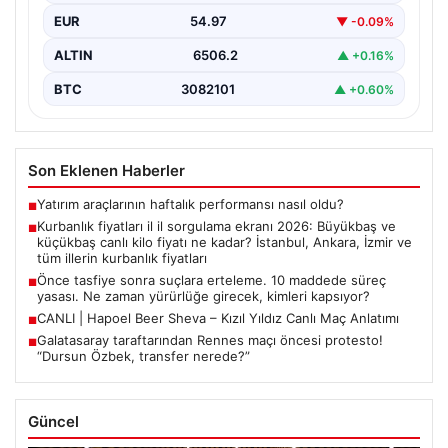
EUR
54.97
▼ -0.09%
ALTIN
6506.2
▲ +0.16%
BTC
3082101
▲ +0.60%
Son Eklenen Haberler
Yatırım araçlarının haftalık performansı nasıl oldu?
■
Kurbanlık fiyatları il il sorgulama ekranı 2026: Büyükbaş ve
■
küçükbaş canlı kilo fiyatı ne kadar? İstanbul, Ankara, İzmir ve
tüm illerin kurbanlık fiyatları
Önce tasfiye sonra suçlara erteleme. 10 maddede süreç
■
yasası. Ne zaman yürürlüğe girecek, kimleri kapsıyor?
CANLI | Hapoel Beer Sheva – Kızıl Yıldız Canlı Maç Anlatımı
■
Galatasaray taraftarından Rennes maçı öncesi protesto!
■
“Dursun Özbek, transfer nerede?”
Güncel