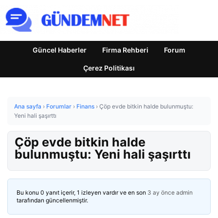
Güncel Haberler
Firma Rehberi
Forum
Çerez Politikası
Ana sayfa
›
Forumlar
›
Finans
›
Çöp evde bitkin halde bulunmuştu:
Yeni hali şaşırttı
Çöp evde bitkin halde
bulunmuştu: Yeni hali şaşırttı
Bu konu 0 yanıt içerir, 1 izleyen vardır ve en son
3 ay önce
admin
tarafından güncellenmiştir.