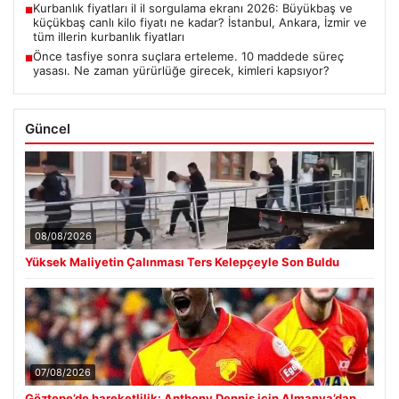
Kurbanlık fiyatları il il sorgulama ekranı 2026: Büyükbaş ve
■
küçükbaş canlı kilo fiyatı ne kadar? İstanbul, Ankara, İzmir ve
tüm illerin kurbanlık fiyatları
Önce tasfiye sonra suçlara erteleme. 10 maddede süreç
■
yasası. Ne zaman yürürlüğe girecek, kimleri kapsıyor?
Güncel
08/08/2026
Yüksek Maliyetin Çalınması Ters Kelepçeyle Son Buldu
07/08/2026
Göztepe’de hareketlilik: Anthony Dennis için Almanya’dan