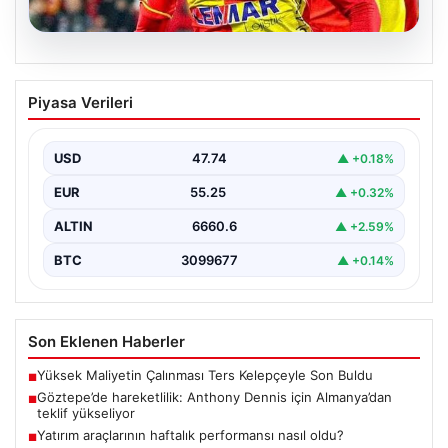
07.08.2026
Göztepe’de hareketlilik: Anthony
Piyasa Verileri
Dennis için Almanya’dan teklif
yükseliyor
USD
47.74
▲ +0.18%
Süper Lig temsilcisi Göztepe'nin orta sahasında görev
yapan Nijeryalı genç oyuncu Anthony Dennis, Alman…
EUR
55.25
▲ +0.32%
ALTIN
6660.6
▲ +2.59%
BTC
3099677
▲ +0.14%
Son Eklenen Haberler
Yüksek Maliyetin Çalınması Ters Kelepçeyle Son Buldu
■
Göztepe’de hareketlilik: Anthony Dennis için Almanya’dan
■
teklif yükseliyor
Yatırım araçlarının haftalık performansı nasıl oldu?
■