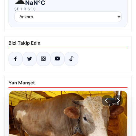
☁
NaN°C
ŞEHIR SEÇ
Bizi Takip Edin
Yan Manşet