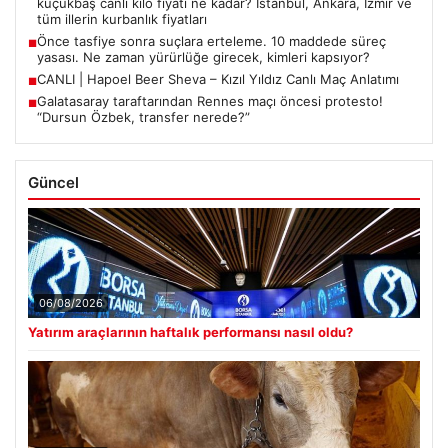
küçükbaş canlı kilo fiyatı ne kadar? İstanbul, Ankara, İzmir ve
tüm illerin kurbanlık fiyatları
Önce tasfiye sonra suçlara erteleme. 10 maddede süreç
■
yasası. Ne zaman yürürlüğe girecek, kimleri kapsıyor?
CANLI | Hapoel Beer Sheva – Kızıl Yıldız Canlı Maç Anlatımı
■
Galatasaray taraftarından Rennes maçı öncesi protesto!
■
“Dursun Özbek, transfer nerede?”
Güncel
06/08/2026
Yatırım araçlarının haftalık performansı nasıl oldu?