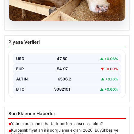
06.08.2026
Kurbanlık fiyatları il il sorgulama ekranı
Piyasa Verileri
2026: Büyükbaş ve küçükbaş canlı kilo
fiyatı ne kadar? İstanbul, Ankara, İzmir
ve tüm illerin kurbanlık fiyatları
USD
47.60
▲ +0.06%
2026 Kurban Bayramı öncesinde en çok merak edilen
EUR
54.97
▼ -0.09%
konulardan biri olan kurbanlık fiyatları netleşmeye…
ALTIN
6506.2
▲ +0.16%
BTC
3082101
▲ +0.60%
Son Eklenen Haberler
Yatırım araçlarının haftalık performansı nasıl oldu?
■
Kurbanlık fiyatları il il sorgulama ekranı 2026: Büyükbaş ve
■