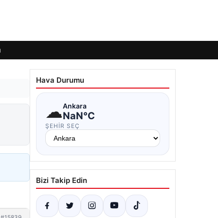
ı
Hava Durumu
☁
Ankara
NaN°C
ŞEHIR SEÇ
Bizi Takip Edin
#15839