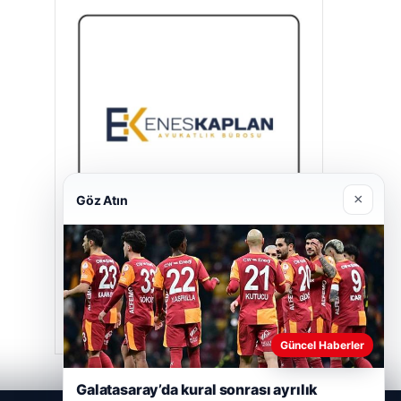
×
Göz Atın
Enes Kaplan Avukatlık Bürosu
28/04/2026
Güncel Haberler
Galatasaray’da kural sonrası ayrılık