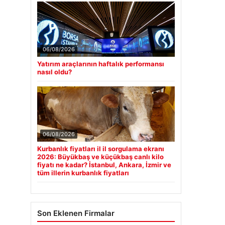
06/08/2026
Yatırım araçlarının haftalık performansı
nasıl oldu?
06/08/2026
Kurbanlık fiyatları il il sorgulama ekranı
2026: Büyükbaş ve küçükbaş canlı kilo
fiyatı ne kadar? İstanbul, Ankara, İzmir ve
tüm illerin kurbanlık fiyatları
Son Eklenen Firmalar