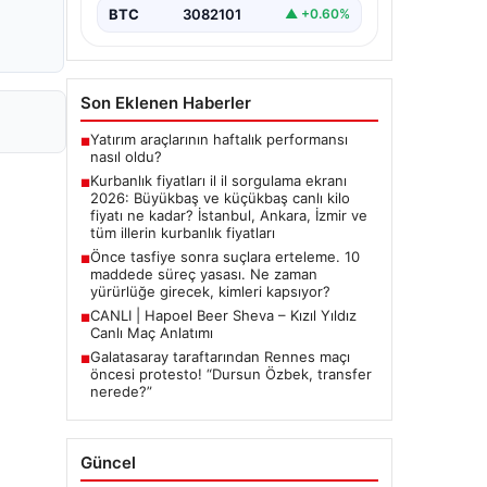
2026 Kurban Bayramı öncesinde en
BTC
3082101
▲ +0.60%
çok merak edilen konulardan biri
olan kurbanlık fiyatları netleşmeye…
Son Eklenen Haberler
Yatırım araçlarının haftalık performansı
■
nasıl oldu?
Kurbanlık fiyatları il il sorgulama ekranı
■
2026: Büyükbaş ve küçükbaş canlı kilo
fiyatı ne kadar? İstanbul, Ankara, İzmir ve
tüm illerin kurbanlık fiyatları
Önce tasfiye sonra suçlara erteleme. 10
■
maddede süreç yasası. Ne zaman
yürürlüğe girecek, kimleri kapsıyor?
CANLI | Hapoel Beer Sheva – Kızıl Yıldız
■
Canlı Maç Anlatımı
Galatasaray taraftarından Rennes maçı
■
öncesi protesto! “Dursun Özbek, transfer
nerede?”
Güncel