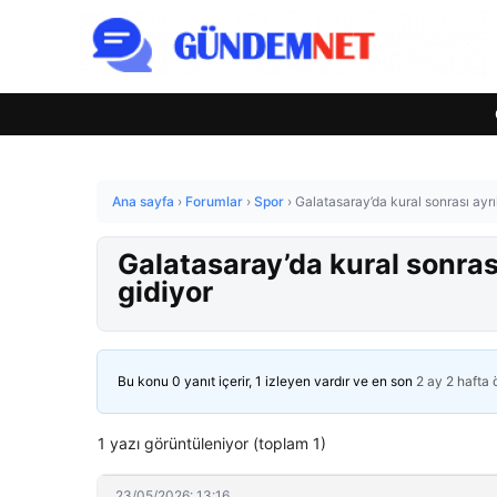
Ana sayfa
›
Forumlar
›
Spor
›
Galatasaray’da kural sonrası ayrıl
Galatasaray’da kural sonrası
gidiyor
Bu konu 0 yanıt içerir, 1 izleyen vardır ve en son
2 ay 2 hafta
1 yazı görüntüleniyor (toplam 1)
23/05/2026: 13:16