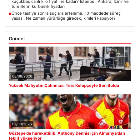
Yatırım araçlarının haftalık performansı nasıl oldu?
■
Kurbanlık fiyatları il il sorgulama ekranı 2026: Büyükbaş ve
■
küçükbaş canlı kilo fiyatı ne kadar? İstanbul, Ankara, İzmir ve
tüm illerin kurbanlık fiyatları
Önce tasfiye sonra suçlara erteleme. 10 maddede süreç
■
yasası. Ne zaman yürürlüğe girecek, kimleri kapsıyor?
Güncel
08/08/2026
Yüksek Maliyetin Çalınması Ters Kelepçeyle Son Buldu
07/08/2026