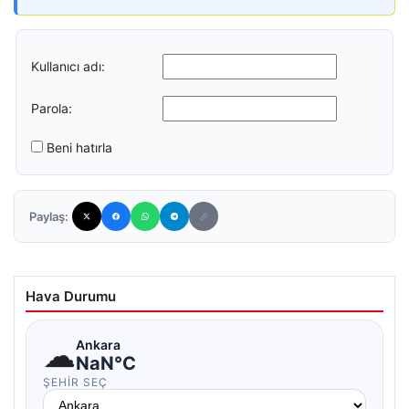
Kullanıcı adı:
Parola:
Beni hatırla
Paylaş:
Hava Durumu
☁
Ankara
NaN°C
ŞEHIR SEÇ