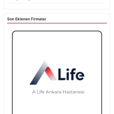
Göztepe’de hareketlilik: Anthony Dennis için Almanya’dan
teklif yükseliyor
Son Eklenen Firmalar