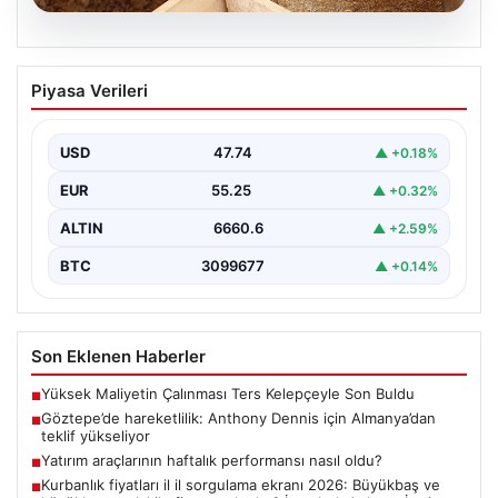
05.08.2026
Önce tasfiye sonra suçlara erteleme. 10
Piyasa Verileri
maddede süreç yasası. Ne zaman
yürürlüğe girecek, kimleri kapsıyor?
USD
47.74
▲ +0.18%
EUR
55.25
▲ +0.32%
ALTIN
6660.6
▲ +2.59%
BTC
3099677
▲ +0.14%
Son Eklenen Haberler
Yüksek Maliyetin Çalınması Ters Kelepçeyle Son Buldu
■
Göztepe’de hareketlilik: Anthony Dennis için Almanya’dan
■
teklif yükseliyor