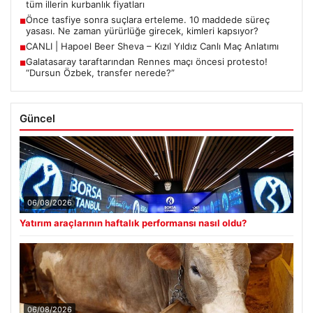
tüm illerin kurbanlık fiyatları
Önce tasfiye sonra suçlara erteleme. 10 maddede süreç
■
yasası. Ne zaman yürürlüğe girecek, kimleri kapsıyor?
CANLI | Hapoel Beer Sheva – Kızıl Yıldız Canlı Maç Anlatımı
■
Galatasaray taraftarından Rennes maçı öncesi protesto!
■
“Dursun Özbek, transfer nerede?”
Güncel
06/08/2026
Yatırım araçlarının haftalık performansı nasıl oldu?
06/08/2026