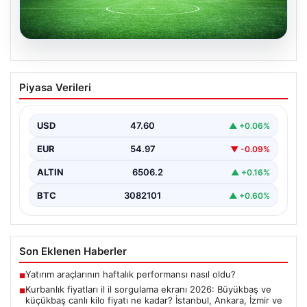
04.08.2026
CANLI | Hapoel Beer Sheva – Kızıl Yıldız
Piyasa Verileri
Canlı Maç Anlatımı
USD
47.60
▲ +0.06%
EUR
54.97
▼ -0.09%
ALTIN
6506.2
▲ +0.16%
BTC
3082101
▲ +0.60%
Son Eklenen Haberler
Yatırım araçlarının haftalık performansı nasıl oldu?
■
Kurbanlık fiyatları il il sorgulama ekranı 2026: Büyükbaş ve
■
küçükbaş canlı kilo fiyatı ne kadar? İstanbul, Ankara, İzmir ve