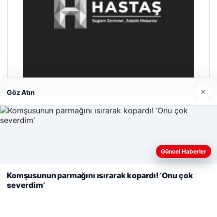
×
Göz Atın
Enes Kaplan Avukatlık Bürosu
28/04/2026
Web sitemizi nasıl kullandığınızı daha iyi anlayabilmek,
Güncel Haberler
deneyiminizi kişiselleştirmek ve geliştirmek amacıyla çerezler
kullanıyoruz.
Çerez Politikamız
Komşusunun parmağını ısırarak kopardı! ‘Onu çok
severdim’
Reddet
Kabul Et
© 2026 GündemNET – Güncel Haberler