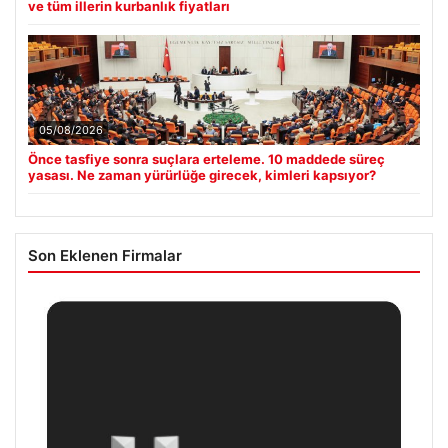
ve tüm illerin kurbanlık fiyatları
05/08/2026
Önce tasfiye sonra suçlara erteleme. 10 maddede süreç
yasası. Ne zaman yürürlüğe girecek, kimleri kapsıyor?
Son Eklenen Firmalar