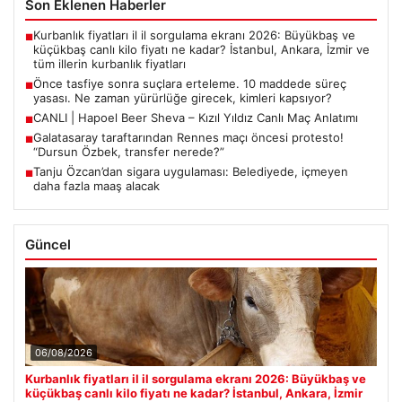
Son Eklenen Haberler
Kurbanlık fiyatları il il sorgulama ekranı 2026: Büyükbaş ve
■
küçükbaş canlı kilo fiyatı ne kadar? İstanbul, Ankara, İzmir ve
tüm illerin kurbanlık fiyatları
Önce tasfiye sonra suçlara erteleme. 10 maddede süreç
■
yasası. Ne zaman yürürlüğe girecek, kimleri kapsıyor?
CANLI | Hapoel Beer Sheva – Kızıl Yıldız Canlı Maç Anlatımı
■
Galatasaray taraftarından Rennes maçı öncesi protesto!
■
“Dursun Özbek, transfer nerede?”
Tanju Özcan’dan sigara uygulaması: Belediyede, içmeyen
■
daha fazla maaş alacak
Güncel
06/08/2026
Kurbanlık fiyatları il il sorgulama ekranı 2026: Büyükbaş ve
küçükbaş canlı kilo fiyatı ne kadar? İstanbul, Ankara, İzmir