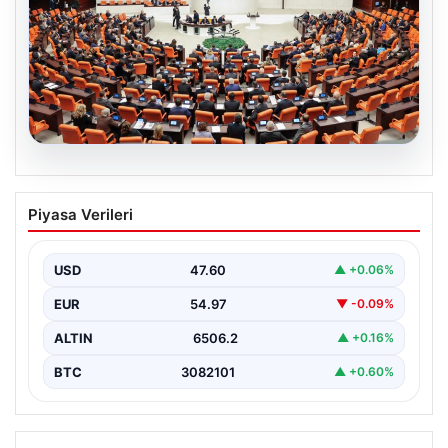
05.08.2026
Önce tasfiye sonra suçlara erteleme. 10
Piyasa Verileri
maddede süreç yasası. Ne zaman
yürürlüğe girecek, kimleri kapsıyor?
USD
47.60
▲ +0.06%
EUR
54.97
▼ -0.09%
ALTIN
6506.2
▲ +0.16%
BTC
3082101
▲ +0.60%