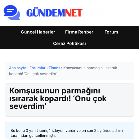
Güncel Haberler
Firma Rehberi
Forum
Çerez Politikası
Ana sayfa
›
Forumlar
›
Finans
›
Komşusunun parmağını ısırarak
kopardı! ‘Onu çok severdim’
Komşusunun parmağını
ısırarak kopardı! ‘Onu çok
severdim’
Bu konu 0 yanıt içerir, 1 izleyen vardır ve en son
3 ay önce
admin
tarafından güncellenmiştir.