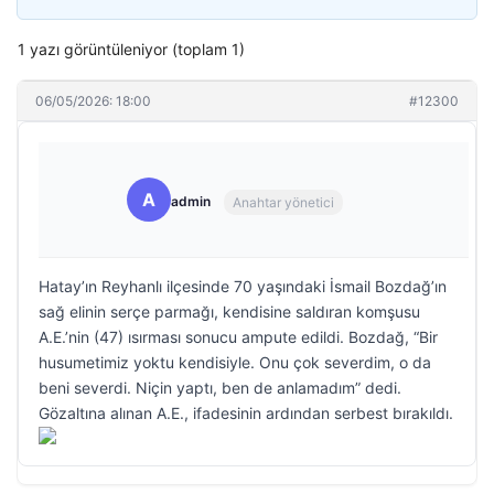
1 yazı görüntüleniyor (toplam 1)
06/05/2026: 18:00
#12300
A
admin
Anahtar yönetici
Hatay’ın Reyhanlı ilçesinde 70 yaşındaki İsmail Bozdağ’ın
sağ elinin serçe parmağı, kendisine saldıran komşusu
A.E.’nin (47) ısırması sonucu ampute edildi. Bozdağ, “Bir
husumetimiz yoktu kendisiyle. Onu çok severdim, o da
beni severdi. Niçin yaptı, ben de anlamadım” dedi.
Gözaltına alınan A.E., ifadesinin ardından serbest bırakıldı.