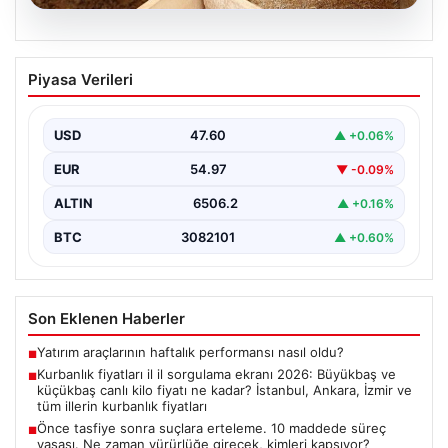
06.08.2026
Kurbanlık fiyatları il il sorgulama ekranı
Piyasa Verileri
2026: Büyükbaş ve küçükbaş canlı kilo
fiyatı ne kadar? İstanbul, Ankara, İzmir
ve tüm illerin kurbanlık fiyatları
USD
47.60
▲ +0.06%
2026 Kurban Bayramı öncesinde en çok merak edilen
EUR
54.97
▼ -0.09%
konulardan biri olan kurbanlık fiyatları netleşmeye…
ALTIN
6506.2
▲ +0.16%
BTC
3082101
▲ +0.60%
Son Eklenen Haberler
Yatırım araçlarının haftalık performansı nasıl oldu?
■
Kurbanlık fiyatları il il sorgulama ekranı 2026: Büyükbaş ve
■
küçükbaş canlı kilo fiyatı ne kadar? İstanbul, Ankara, İzmir ve
tüm illerin kurbanlık fiyatları
Önce tasfiye sonra suçlara erteleme. 10 maddede süreç
■
yasası. Ne zaman yürürlüğe girecek, kimleri kapsıyor?