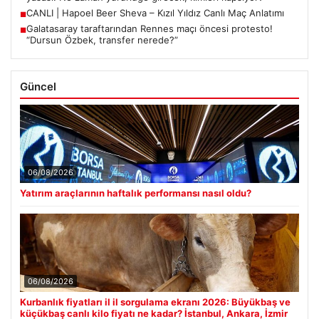
CANLI | Hapoel Beer Sheva – Kızıl Yıldız Canlı Maç Anlatımı
■
Galatasaray taraftarından Rennes maçı öncesi protesto!
■
“Dursun Özbek, transfer nerede?”
Güncel
06/08/2026
Yatırım araçlarının haftalık performansı nasıl oldu?
06/08/2026
Kurbanlık fiyatları il il sorgulama ekranı 2026: Büyükbaş ve
küçükbaş canlı kilo fiyatı ne kadar? İstanbul, Ankara, İzmir