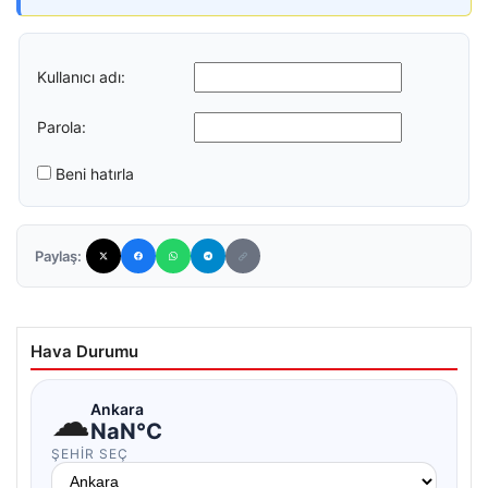
Kullanıcı adı:
Parola:
Beni hatırla
Paylaş:
Hava Durumu
☁
Ankara
NaN°C
ŞEHIR SEÇ