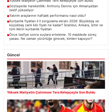
Yüksek Maliyetin Çalınması Ters Kelepçeyle Son Buldu
■
Göztepe’de hareketlilik: Anthony Dennis için Almanya’dan
■
teklif yükseliyor
Yatırım araçlarının haftalık performansı nasıl oldu?
■
Kurbanlık fiyatları il il sorgulama ekranı 2026: Büyükbaş ve
■
küçükbaş canlı kilo fiyatı ne kadar? İstanbul, Ankara, İzmir ve
tüm illerin kurbanlık fiyatları
Önce tasfiye sonra suçlara erteleme. 10 maddede süreç
■
yasası. Ne zaman yürürlüğe girecek, kimleri kapsıyor?
Güncel
08/08/2026
Yüksek Maliyetin Çalınması Ters Kelepçeyle Son Buldu