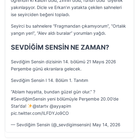
öğrendin ki kalbin dolu, zihnin dolu, ruhun dolu” diyerek
yakınlaşıyor. Dicle ve Erkan’ın yatakta çekilen sahneleri
ise seyirciden beğeni topladı.
Seyirci bu sahnelere “Fragmandan çıkamıyorum”, “Ortalık
yangın yeri”, “Alev aldı buralar” yorumları yağdı.
SEVDİĞİM SENSİN NE ZAMAN?
Sevdiğim Sensin dizisinin 14. bölümü 21 Mayıs 2026
Perşembe günü ekranlara gelecek.
Sevdiğim Sensin I 14. Bölüm 1. Tanıtım
“Ablam hayatta, bundan güzel gün olur.” ?
#SevdiğimSensin yeni bölümüyle Perşembe 20.00’de
Star’da!
@startv @ayyapim
pic.twitter.com/ILFDYJo9CO
— Sevdiğim Sensin (@_sevdigimsensin) May 14, 2026