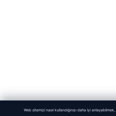
Web sitemizi nasıl kullandığınızı daha iyi anlayabilmek,
© 2026 GündemNET – Güncel Haberler