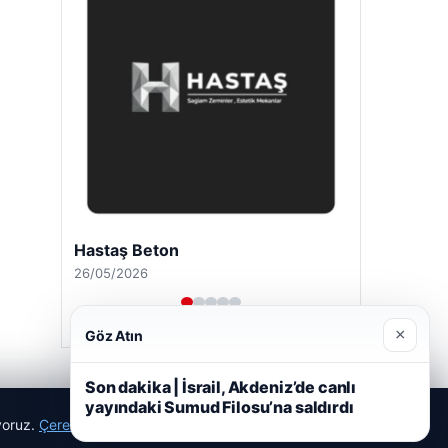
Hastaş Beton
26/05/2026
×
Göz Atın
Son dakika | İsrail, Akdeniz’de canlı
yayındaki Sumud Filosu’na saldırdı
ıyoruz.
Çerez Politikamız
Reddet
Kabul Et