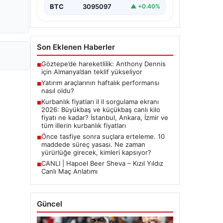
BTC
3095097
▲ +0.40%
Son Eklenen Haberler
Göztepe’de hareketlilik: Anthony Dennis
■
için Almanya’dan teklif yükseliyor
Yatırım araçlarının haftalık performansı
■
nasıl oldu?
Kurbanlık fiyatları il il sorgulama ekranı
■
2026: Büyükbaş ve küçükbaş canlı kilo
fiyatı ne kadar? İstanbul, Ankara, İzmir ve
tüm illerin kurbanlık fiyatları
Önce tasfiye sonra suçlara erteleme. 10
■
maddede süreç yasası. Ne zaman
yürürlüğe girecek, kimleri kapsıyor?
CANLI | Hapoel Beer Sheva – Kızıl Yıldız
■
Canlı Maç Anlatımı
Güncel