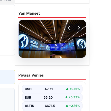
Yan Manşet
i
06.08.2026
Yatırım araçlarının haftalık
Piyasa Verileri
performansı nasıl oldu?
USD
47.71
▲ +0.16%
EUR
55.20
▲ +0.33%
ALTIN
6671.5
▲ +2.76%