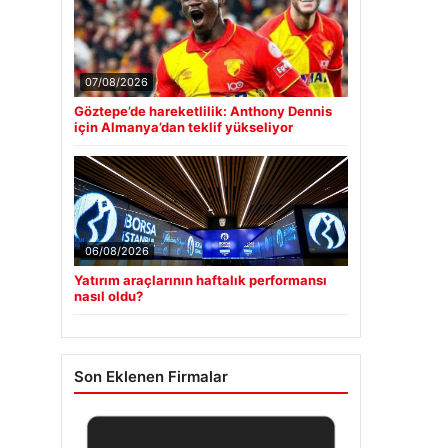
07/08/2026
Göztepe’de hareketlilik: Anthony Dennis
için Almanya’dan teklif yükseliyor
06/08/2026
Yatırım araçlarının haftalık performansı
nasıl oldu?
Son Eklenen Firmalar