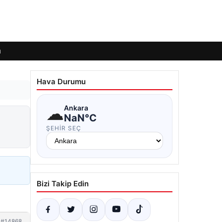
ı
Hava Durumu
☁
Ankara
NaN°C
ŞEHIR SEÇ
Bizi Takip Edin
#14868