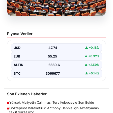
05.08.2026
Önce tasfiye sonra suçlara erteleme. 10
Piyasa Verileri
maddede süreç yasası. Ne zaman
yürürlüğe girecek, kimleri kapsıyor?
USD
47.74
▲ +0.18%
EUR
55.25
▲ +0.32%
ALTIN
6660.6
▲ +2.59%
BTC
3099677
▲ +0.14%
Son Eklenen Haberler
Yüksek Maliyetin Çalınması Ters Kelepçeyle Son Buldu
■
Göztepe’de hareketlilik: Anthony Dennis için Almanya’dan
■
teklif yükseliyor