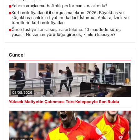
Yatırım araçlarının haftalık performansı nasıl oldu?
■
Kurbanlık fiyatları il il sorgulama ekranı 2026: Büyükbaş ve
■
küçükbaş canlı kilo fiyatı ne kadar? İstanbul, Ankara, İzmir ve
tüm illerin kurbanlık fiyatları
Önce tasfiye sonra suçlara erteleme. 10 maddede süreç
■
yasası. Ne zaman yürürlüğe girecek, kimleri kapsıyor?
Güncel
08/08/2026
Yüksek Maliyetin Çalınması Ters Kelepçeyle Son Buldu