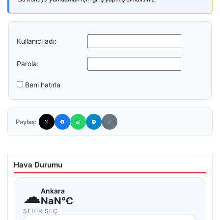
Kullanıcı adı:
Parola:
Beni hatırla
Paylaş:
Hava Durumu
☁
Ankara
NaN°C
ŞEHIR SEÇ