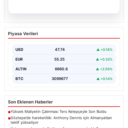
06.08.2026
Yatırım araçlarının haftalık performansı
Piyasa Verileri
nasıl oldu?
USD
47.74
▲ +0.18%
EUR
55.25
▲ +0.32%
ALTIN
6660.6
▲ +2.59%
BTC
3099677
▲ +0.14%
Son Eklenen Haberler
Yüksek Maliyetin Çalınması Ters Kelepçeyle Son Buldu
■
Göztepe’de hareketlilik: Anthony Dennis için Almanya’dan
■
teklif yükseliyor