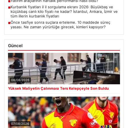
Yatırım araçlarının haftalık performansı nasıl oldu?
■
Kurbanlık fiyatları il il sorgulama ekranı 2026: Büyükbaş ve
■
küçükbaş canlı kilo fiyatı ne kadar? İstanbul, Ankara, İzmir ve
tüm illerin kurbanlık fiyatları
Önce tasfiye sonra suçlara erteleme. 10 maddede süreç
■
yasası. Ne zaman yürürlüğe girecek, kimleri kapsıyor?
Güncel
08/08/2026
Yüksek Maliyetin Çalınması Ters Kelepçeyle Son Buldu
07/08/2026