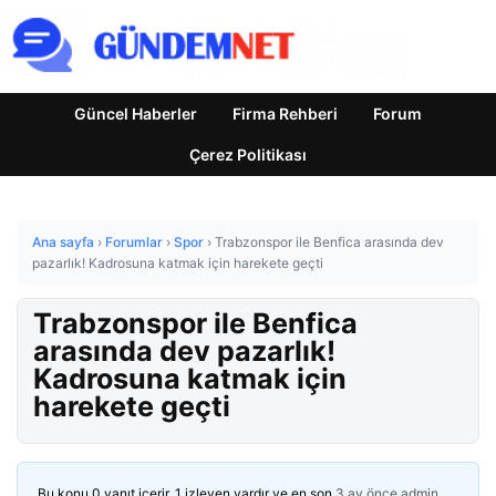
Güncel Haberler
Firma Rehberi
Forum
Çerez Politikası
Ana sayfa
›
Forumlar
›
Spor
›
Trabzonspor ile Benfica arasında dev
pazarlık! Kadrosuna katmak için harekete geçti
Trabzonspor ile Benfica
arasında dev pazarlık!
Kadrosuna katmak için
harekete geçti
Bu konu 0 yanıt içerir, 1 izleyen vardır ve en son
3 ay önce
admin