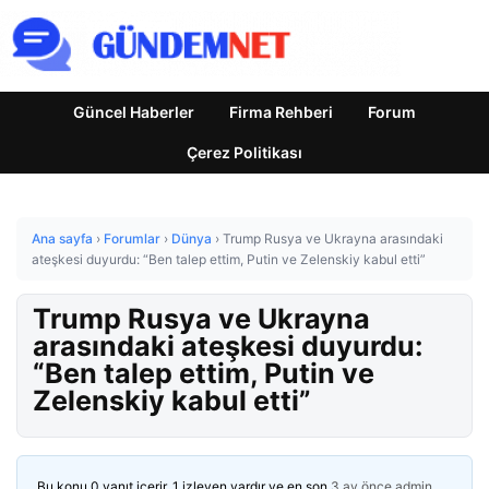
Güncel Haberler
Firma Rehberi
Forum
Çerez Politikası
Ana sayfa
›
Forumlar
›
Dünya
›
Trump Rusya ve Ukrayna arasındaki
ateşkesi duyurdu: “Ben talep ettim, Putin ve Zelenskiy kabul etti”
Trump Rusya ve Ukrayna
arasındaki ateşkesi duyurdu:
“Ben talep ettim, Putin ve
Zelenskiy kabul etti”
Bu konu 0 yanıt içerir, 1 izleyen vardır ve en son
3 ay önce
admin