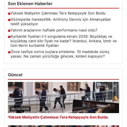
Son Eklenen Haberler
Yüksek Maliyetin Çalınması Ters Kelepçeyle Son Buldu
■
Göztepe’de hareketlilik: Anthony Dennis için Almanya’dan
■
teklif yükseliyor
Yatırım araçlarının haftalık performansı nasıl oldu?
■
Kurbanlık fiyatları il il sorgulama ekranı 2026: Büyükbaş ve
■
küçükbaş canlı kilo fiyatı ne kadar? İstanbul, Ankara, İzmir ve
tüm illerin kurbanlık fiyatları
Önce tasfiye sonra suçlara erteleme. 10 maddede süreç
■
yasası. Ne zaman yürürlüğe girecek, kimleri kapsıyor?
Güncel
08/08/2026
Yüksek Maliyetin Çalınması Ters Kelepçeyle Son Buldu