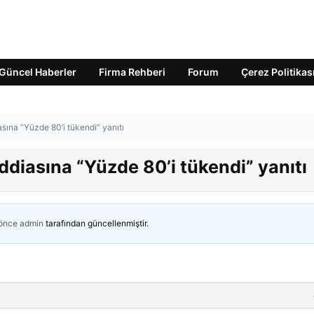
Güncel Haberler
Firma Rehberi
Forum
Çerez Politikas
asına “Yüzde 80’i tükendi” yanıtı
iddiasına “Yüzde 80’i tükendi” yanıtı
 önce
admin
tarafından güncellenmiştir.