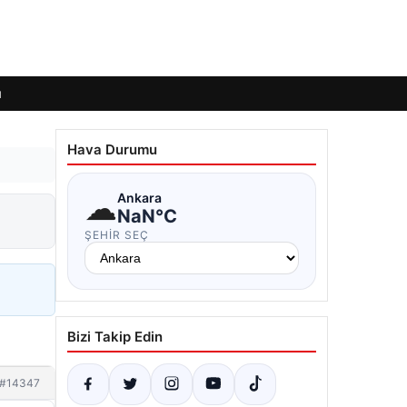
ı
Hava Durumu
☁
Ankara
NaN°C
ŞEHIR SEÇ
Bizi Takip Edin
#14347