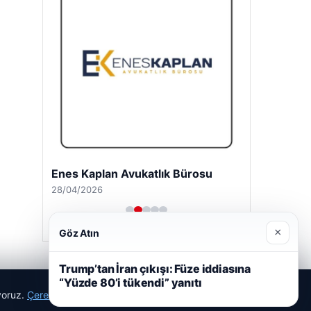
Enes Kaplan Avukatlık Bürosu
28/04/2026
×
Göz Atın
Trump’tan İran çıkışı: Füze iddiasına
“Yüzde 80’i tükendi” yanıtı
ıyoruz.
Çerez Politikamız
Reddet
Kabul Et