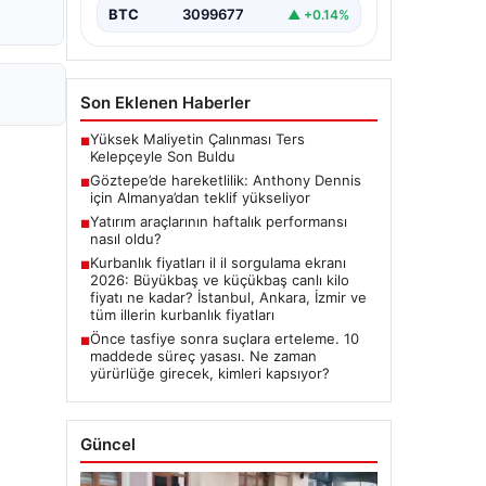
BTC
3099677
▲ +0.14%
Son Eklenen Haberler
Yüksek Maliyetin Çalınması Ters
■
Kelepçeyle Son Buldu
Göztepe’de hareketlilik: Anthony Dennis
■
için Almanya’dan teklif yükseliyor
Yatırım araçlarının haftalık performansı
■
nasıl oldu?
Kurbanlık fiyatları il il sorgulama ekranı
■
2026: Büyükbaş ve küçükbaş canlı kilo
fiyatı ne kadar? İstanbul, Ankara, İzmir ve
tüm illerin kurbanlık fiyatları
Önce tasfiye sonra suçlara erteleme. 10
■
maddede süreç yasası. Ne zaman
yürürlüğe girecek, kimleri kapsıyor?
Güncel