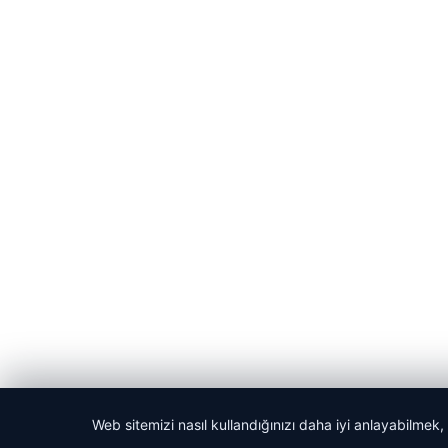
Web sitemizi nasıl kullandığınızı daha iyi anlayabilmek,
© 2026 GündemNET – Güncel Haberler