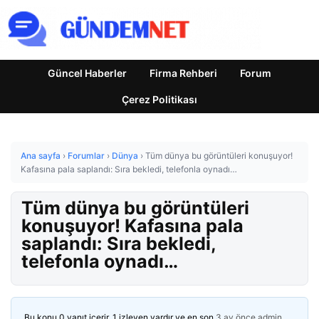
Güncel Haberler
Firma Rehberi
Forum
Çerez Politikası
Ana sayfa
›
Forumlar
›
Dünya
›
Tüm dünya bu görüntüleri konuşuyor!
Kafasına pala saplandı: Sıra bekledi, telefonla oynadı…
Tüm dünya bu görüntüleri
konuşuyor! Kafasına pala
saplandı: Sıra bekledi,
telefonla oynadı…
Bu konu 0 yanıt içerir, 1 izleyen vardır ve en son
3 ay önce
admin