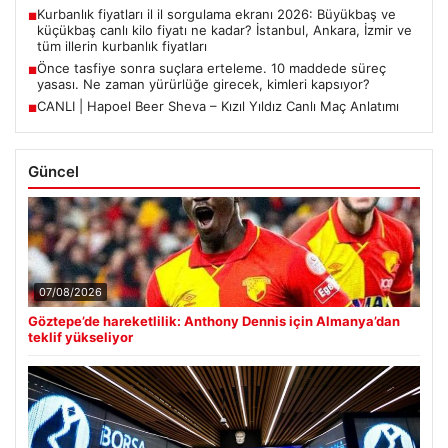
Kurbanlık fiyatları il il sorgulama ekranı 2026: Büyükbaş ve
■
küçükbaş canlı kilo fiyatı ne kadar? İstanbul, Ankara, İzmir ve
tüm illerin kurbanlık fiyatları
Önce tasfiye sonra suçlara erteleme. 10 maddede süreç
■
yasası. Ne zaman yürürlüğe girecek, kimleri kapsıyor?
CANLI | Hapoel Beer Sheva – Kızıl Yıldız Canlı Maç Anlatımı
■
Güncel
07/08/2026
Göztepe’de hareketlilik: Anthony Dennis için Almanya’dan
teklif yükseliyor