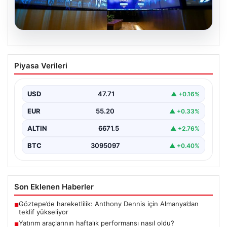
06.08.2026
Yatırım araçlarının haftalık performansı
Piyasa Verileri
nasıl oldu?
USD
47.71
▲ +0.16%
EUR
55.20
▲ +0.33%
ALTIN
6671.5
▲ +2.76%
BTC
3095097
▲ +0.40%
Son Eklenen Haberler
Göztepe’de hareketlilik: Anthony Dennis için Almanya’dan
■
teklif yükseliyor
Yatırım araçlarının haftalık performansı nasıl oldu?
■