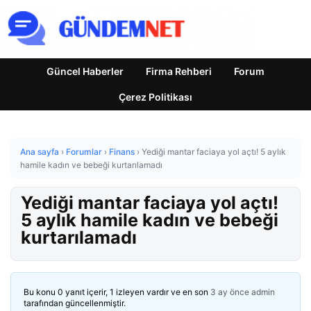
Güncel Haberler
Firma Rehberi
Forum
Çerez Politikası
Ana sayfa
›
Forumlar
›
Finans
›
Yediği mantar faciaya yol açtı! 5 aylık
hamile kadın ve bebeği kurtarılamadı
Yediği mantar faciaya yol açtı!
5 aylık hamile kadın ve bebeği
kurtarılamadı
Bu konu 0 yanıt içerir, 1 izleyen vardır ve en son
3 ay önce
admin
tarafından güncellenmiştir.