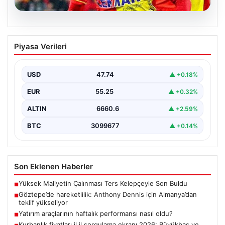
07.08.2026
Göztepe’de hareketlilik: Anthony
Piyasa Verileri
Dennis için Almanya’dan teklif
yükseliyor
USD
47.74
▲ +0.18%
Süper Lig temsilcisi Göztepe'nin orta sahasında görev
yapan Nijeryalı genç oyuncu Anthony Dennis, Alman…
EUR
55.25
▲ +0.32%
ALTIN
6660.6
▲ +2.59%
BTC
3099677
▲ +0.14%
Son Eklenen Haberler
Yüksek Maliyetin Çalınması Ters Kelepçeyle Son Buldu
■
Göztepe’de hareketlilik: Anthony Dennis için Almanya’dan
■
teklif yükseliyor
Yatırım araçlarının haftalık performansı nasıl oldu?
■
Kurbanlık fiyatları il il sorgulama ekranı 2026: Büyükbaş ve