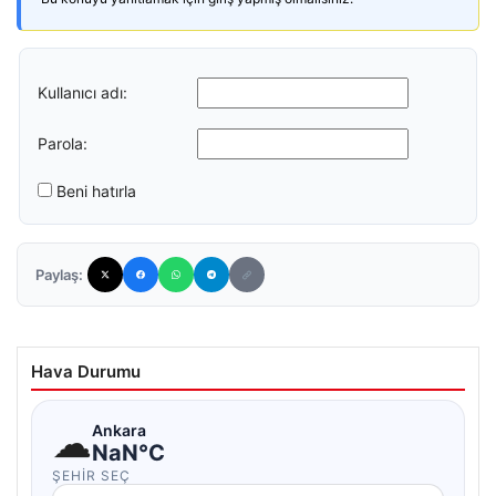
Kullanıcı adı:
Parola:
Beni hatırla
Paylaş:
Hava Durumu
☁
Ankara
NaN°C
ŞEHIR SEÇ