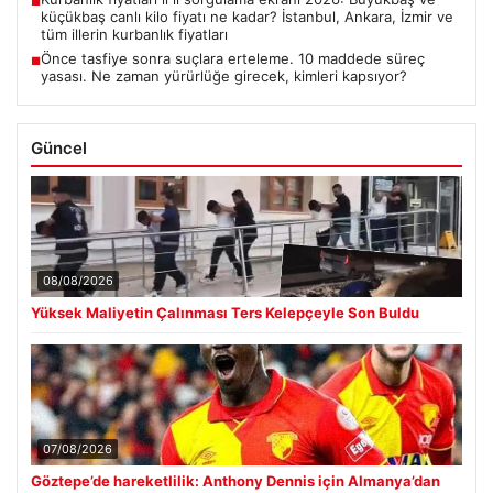
■
küçükbaş canlı kilo fiyatı ne kadar? İstanbul, Ankara, İzmir ve
tüm illerin kurbanlık fiyatları
Önce tasfiye sonra suçlara erteleme. 10 maddede süreç
■
yasası. Ne zaman yürürlüğe girecek, kimleri kapsıyor?
Güncel
08/08/2026
Yüksek Maliyetin Çalınması Ters Kelepçeyle Son Buldu
07/08/2026
Göztepe’de hareketlilik: Anthony Dennis için Almanya’dan