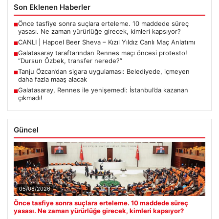
Son Eklenen Haberler
Önce tasfiye sonra suçlara erteleme. 10 maddede süreç
■
yasası. Ne zaman yürürlüğe girecek, kimleri kapsıyor?
CANLI | Hapoel Beer Sheva – Kızıl Yıldız Canlı Maç Anlatımı
■
Galatasaray taraftarından Rennes maçı öncesi protesto!
■
“Dursun Özbek, transfer nerede?”
Tanju Özcan’dan sigara uygulaması: Belediyede, içmeyen
■
daha fazla maaş alacak
Galatasaray, Rennes ile yenişemedi: İstanbul’da kazanan
■
çıkmadı!
Güncel
05/08/2026
Önce tasfiye sonra suçlara erteleme. 10 maddede süreç
yasası. Ne zaman yürürlüğe girecek, kimleri kapsıyor?