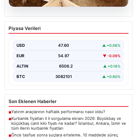
06.08.2026
Kurbanlık fiyatları il il sorgulama ekranı
Piyasa Verileri
2026: Büyükbaş ve küçükbaş canlı kilo
fiyatı ne kadar? İstanbul, Ankara, İzmir
ve tüm illerin kurbanlık fiyatları
USD
47.60
▲ +0.06%
2026 Kurban Bayramı öncesinde en çok merak edilen
EUR
54.97
▼ -0.09%
konulardan biri olan kurbanlık fiyatları netleşmeye…
ALTIN
6506.2
▲ +0.16%
BTC
3082101
▲ +0.60%
Son Eklenen Haberler
Yatırım araçlarının haftalık performansı nasıl oldu?
■
Kurbanlık fiyatları il il sorgulama ekranı 2026: Büyükbaş ve
■
küçükbaş canlı kilo fiyatı ne kadar? İstanbul, Ankara, İzmir ve
tüm illerin kurbanlık fiyatları
Önce tasfiye sonra suçlara erteleme. 10 maddede süreç
■