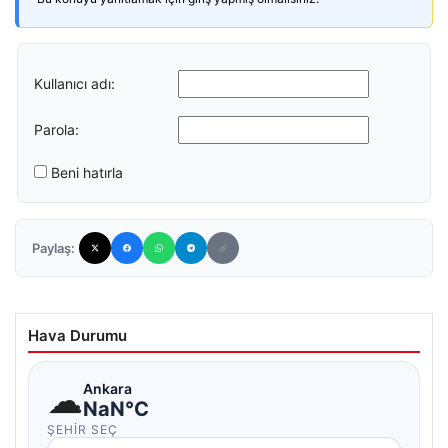
Kullanıcı adı:
Parola:
Beni hatırla
Paylaş:
Hava Durumu
☁
Ankara
NaN°C
ŞEHIR SEÇ