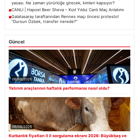
yasası. Ne zaman yürürlüğe girecek, kimleri kapsıyor?
CANLI | Hapoel Beer Sheva – Kızıl Yıldız Canlı Maç Anlatımı
■
Galatasaray taraftarından Rennes maçı öncesi protesto!
■
“Dursun Özbek, transfer nerede?”
Güncel
06/08/2026
Yatırım araçlarının haftalık performansı nasıl oldu?
06/08/2026
Kurbanlık fiyatları il il sorgulama ekranı 2026: Büyükbaş ve