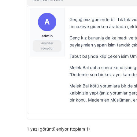
Geçtiğimiz günlerde bir TikTok vi
A
cenazeye giderken arabada çektiği 
admin
Genç kız bununla da kalmadı ve tab
Anahtar
paylaşımları yapan isim tanıdık çık
yönetici
Tabut başında klip çeken isim Umut
Melek Bal daha sonra kendisine ge
“Dedemle son bir kez aynı karede 
Melek Bal kötü yorumlara bir de s
kalbinizle yaptığınız yorumlar ge
bir konu. Madem en Müslüman, en ai
1 yazı görüntüleniyor (toplam 1)