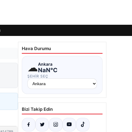
ı
Hava Durumu
☁
Ankara
NaN°C
ŞEHIR SEÇ
Bizi Takip Edin
#14789