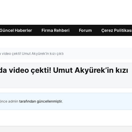
Güncel Haberler
Firma Rehberi
Forum
Çerez Politikas
video çekti! Umut Akyürek’in kızı çıktı
a video çekti! Umut Akyürek’in kızı
 önce
admin
tarafından güncellenmiştir.