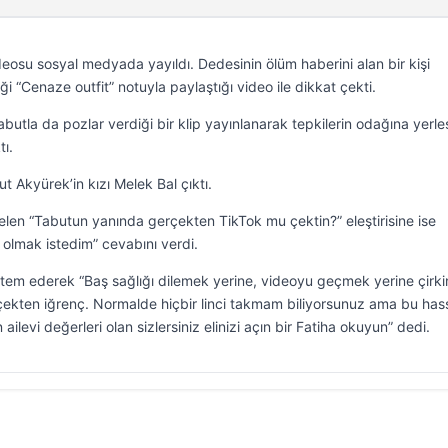
deosu sosyal medyada yayıldı. Dedesinin ölüm haberini alan bir kişi
“Cenaze outfit” notuyla paylaştığı video ile dikkat çekti.
utla da pozlar verdiği bir klip yayınlanarak tepkilerin odağına yerleş
tı.
 Akyürek’in kızı Melek Bal çıktı.
len “Tabutun yanında gerçekten TikTok mu çektin?” eleştirisine ise
olmak istedim” cevabını verdi.
item ederek “Baş sağlığı dilemek yerine, videoyu geçmek yerine çirki
rçekten iğrenç. Normalde hiçbir linci takmam biliyorsunuz ama bu has
levi değerleri olan sizlersiniz elinizi açın bir Fatiha okuyun” dedi.