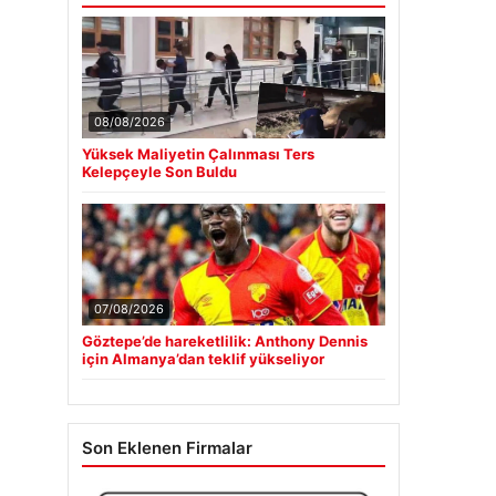
08/08/2026
Yüksek Maliyetin Çalınması Ters
Kelepçeyle Son Buldu
07/08/2026
Göztepe’de hareketlilik: Anthony Dennis
için Almanya’dan teklif yükseliyor
Son Eklenen Firmalar