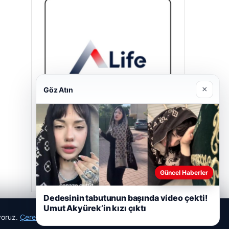
×
Göz Atın
A Life Ankara Hastanesi
27/03/2026
Güncel Haberler
Dedesinin tabutunun başında video çekti!
Umut Akyürek’in kızı çıktı
ıyoruz.
Çerez Politikamız
Reddet
Kabul Et