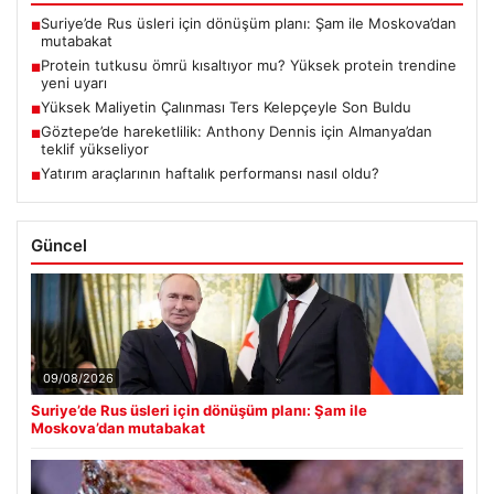
Suriye’de Rus üsleri için dönüşüm planı: Şam ile Moskova’dan
■
mutabakat
Protein tutkusu ömrü kısaltıyor mu? Yüksek protein trendine
■
yeni uyarı
Yüksek Maliyetin Çalınması Ters Kelepçeyle Son Buldu
■
Göztepe’de hareketlilik: Anthony Dennis için Almanya’dan
■
teklif yükseliyor
Yatırım araçlarının haftalık performansı nasıl oldu?
■
Güncel
09/08/2026
Suriye’de Rus üsleri için dönüşüm planı: Şam ile
Moskova’dan mutabakat