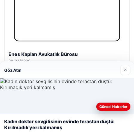
Enes Kaplan Avukatlık Bürosu
28/04/2026
×
Göz Atın
Web sitemizi nasıl kullandığınızı daha iyi anlayabilmek,
Güncel Haberler
© 2026 GündemNET – Güncel Haberler
deneyiminizi kişiselleştirmek ve geliştirmek amacıyla çerezler
kullanıyoruz.
Çerez Politikamız
Kadın doktor sevgilisinin evinde terastan düştü:
Kırılmadık yeri kalmamış
Reddet
Kabul Et