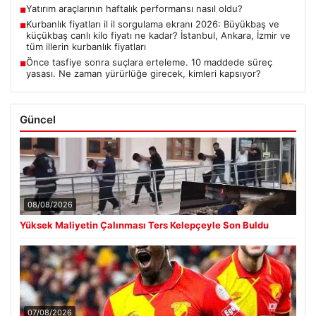
Yatırım araçlarının haftalık performansı nasıl oldu?
■
Kurbanlık fiyatları il il sorgulama ekranı 2026: Büyükbaş ve
■
küçükbaş canlı kilo fiyatı ne kadar? İstanbul, Ankara, İzmir ve
tüm illerin kurbanlık fiyatları
Önce tasfiye sonra suçlara erteleme. 10 maddede süreç
■
yasası. Ne zaman yürürlüğe girecek, kimleri kapsıyor?
Güncel
08/08/2026
Yüksek Maliyetin Çalınması Ters Kelepçeyle Son Buldu
07/08/2026