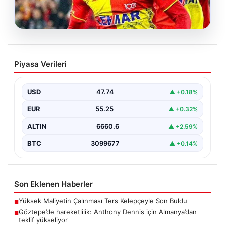
07.08.2026
Göztepe’de hareketlilik: Anthony
Piyasa Verileri
Dennis için Almanya’dan teklif
yükseliyor
USD
47.74
▲ +0.18%
Süper Lig temsilcisi Göztepe'nin orta sahasında görev
yapan Nijeryalı genç oyuncu Anthony Dennis, Alman…
EUR
55.25
▲ +0.32%
ALTIN
6660.6
▲ +2.59%
BTC
3099677
▲ +0.14%
Son Eklenen Haberler
Yüksek Maliyetin Çalınması Ters Kelepçeyle Son Buldu
■
Göztepe’de hareketlilik: Anthony Dennis için Almanya’dan
■
teklif yükseliyor