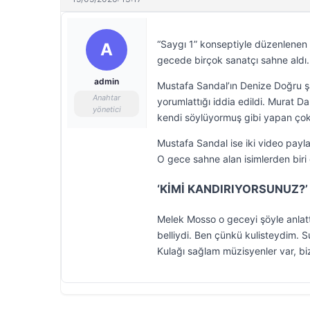
“Saygı 1” konseptiyle düzenlenen v
A
gecede birçok sanatçı sahne aldı.
admin
Mustafa Sandal’ın Denize Doğru şa
Anahtar
yorumlattığı iddia edildi. Murat 
yönetici
kendi söylüyormuş gibi yapan çok i
Mustafa Sandal ise iki video payla
O gece sahne alan isimlerden biri 
‘KİMİ KANDIRIYORSUNUZ?’
Melek Mosso o geceyi şöyle anlatt
belliydi. Ben çünkü kulisteydim. 
Kulağı sağlam müzisyenler var, bizi