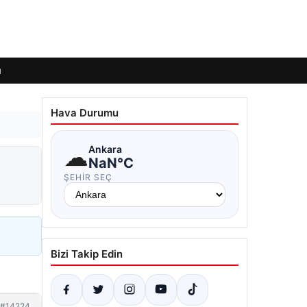
ı
Hava Durumu
☁
Ankara
NaN°C
ŞEHIR SEÇ
Bizi Takip Edin
#14224