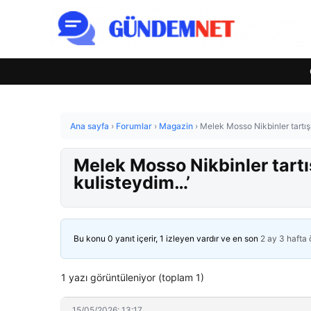
Ana sayfa
›
Forumlar
›
Magazin
›
Melek Mosso Nikbinler tartış
Melek Mosso Nikbinler tartı
kulisteydim…’
Bu konu 0 yanıt içerir, 1 izleyen vardır ve en son
2 ay 3 hafta
1 yazı görüntüleniyor (toplam 1)
15/05/2026: 13:17