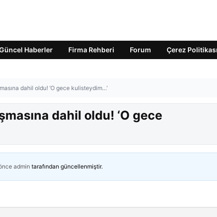
Güncel Haberler
Firma Rehberi
Forum
Çerez Politikas
masına dahil oldu! ‘O gece kulisteydim…’
şmasına dahil oldu! ‘O gece
 önce
admin
tarafından güncellenmiştir.