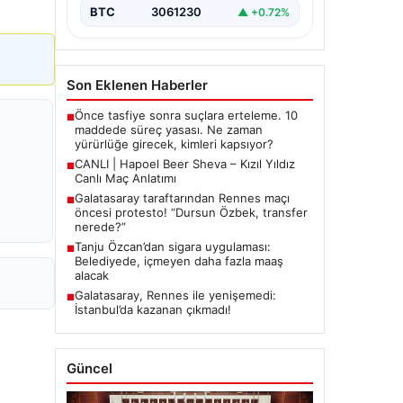
BTC
3061230
▲ +0.72%
Son Eklenen Haberler
Önce tasfiye sonra suçlara erteleme. 10
■
maddede süreç yasası. Ne zaman
yürürlüğe girecek, kimleri kapsıyor?
CANLI | Hapoel Beer Sheva – Kızıl Yıldız
■
Canlı Maç Anlatımı
Galatasaray taraftarından Rennes maçı
■
öncesi protesto! “Dursun Özbek, transfer
nerede?”
Tanju Özcan’dan sigara uygulaması:
■
Belediyede, içmeyen daha fazla maaş
alacak
Galatasaray, Rennes ile yenişemedi:
■
İstanbul’da kazanan çıkmadı!
Güncel