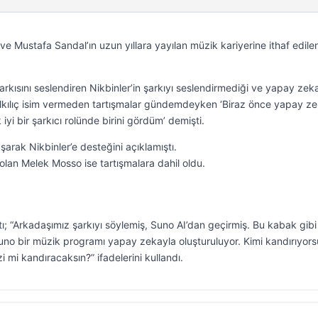
e Mustafa Sandal’ın uzun yıllara yayılan müzik kariyerine ithaf edile
rkısını seslendiren Nikbinler’in şarkıyı seslendirmediği ve yapay zek
Dalkılıç isim vermeden tartışmalar gündemdeyken ‘Biraz önce yapay z
yi bir şarkıcı rolünde birini gördüm’ demişti.
şarak Nikbinler’e desteğini açıklamıştı.
olan Melek Mosso ise tartışmalara dahil oldu.
ı; “Arkadaşımız şarkıyı söylemiş, Suno AI’dan geçirmiş. Bu kabak gibi
Suno bir müzik programı yapay zekayla oluşturuluyor. Kimi kandırıyor
 mi kandıracaksın?” ifadelerini kullandı.