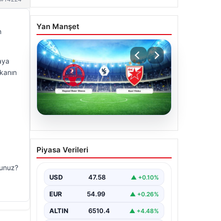
Yan Manşet
n
aya
ekanın
04.08.2026
CANLI | Hapoel Beer
Piyasa Verileri
Sheva – Kızıl Yıldız Canlı
Maç Anlatımı
sunuz?
USD
47.58
▲ +0.10%
EUR
54.99
▲ +0.26%
ALTIN
6510.4
▲ +4.48%