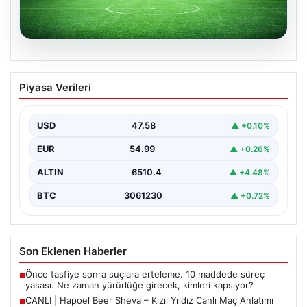
04.08.2026
CANLI | Hapoel Beer Sheva – Kızıl Yıldız
Piyasa Verileri
Canlı Maç Anlatımı
USD
47.58
▲ +0.10%
EUR
54.99
▲ +0.26%
ALTIN
6510.4
▲ +4.48%
BTC
3061230
▲ +0.72%
Son Eklenen Haberler
Önce tasfiye sonra suçlara erteleme. 10 maddede süreç
■
yasası. Ne zaman yürürlüğe girecek, kimleri kapsıyor?
CANLI | Hapoel Beer Sheva – Kızıl Yıldız Canlı Maç Anlatımı
■