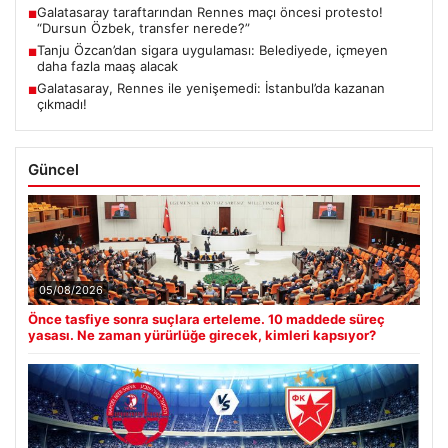
Galatasaray taraftarından Rennes maçı öncesi protesto!
■
“Dursun Özbek, transfer nerede?”
Tanju Özcan’dan sigara uygulaması: Belediyede, içmeyen
■
daha fazla maaş alacak
Galatasaray, Rennes ile yenişemedi: İstanbul’da kazanan
■
çıkmadı!
Güncel
05/08/2026
Önce tasfiye sonra suçlara erteleme. 10 maddede süreç
yasası. Ne zaman yürürlüğe girecek, kimleri kapsıyor?